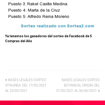
Ya tenemos los ganadores del sorteo de Facebook de 5
Compras del Año
previous
BASES LEGALES SORTEO
BASES LEGALES SORTEO
next
VITALINEA- DEL 17/05/2021
post:
post:
BOTANICAL ORIGIN- DEL
AL 23/05/2021
31/05/2021 AL 06/06/2021