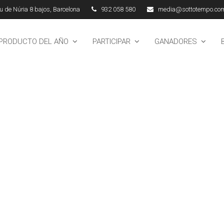
 de Núria 8 bajos, Barcelona
932 058 580
media@sottotempo.co
 PRODUCTO DEL AÑO
PARTICIPAR
GANADORES