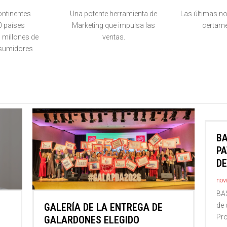
ontinentes
Una potente herramienta de
Las últimas no
0 países
Marketing que impulsa las
certame
l millones de
ventas.
sumidores
BA
PA
DE
nov
BA
GALERÍA DE LA ENTREGA DE
de 
Pro
GALARDONES ELEGIDO