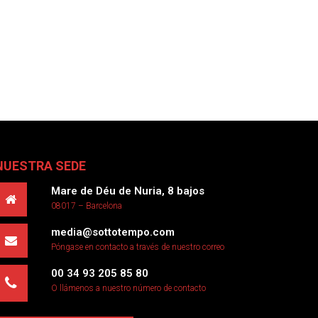
LOS CONSUMIDORES ELIGEN. AUMENTAN LAS VENTAS
NUESTRA SEDE
Mare de Déu de Nuria, 8 bajos
08017 – Barcelona
media@sottotempo.com
Póngase en contacto a través de nuestro correo
00 34 93 205 85 80
O llámenos a nuestro número de contacto