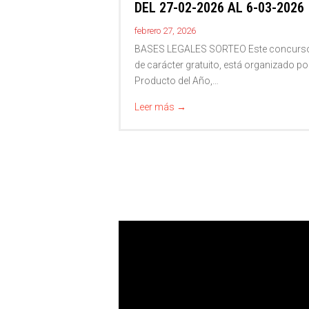
DEL 27-02-2026 AL 6-03-2026
febrero 27, 2026
BASES LEGALES SORTEO Este concurs
de carácter gratuito, está organizado por
Producto del Año,…
Leer más
→