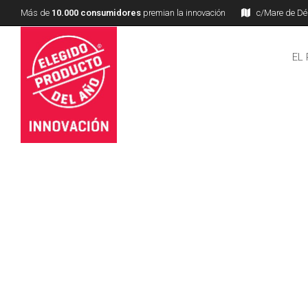
Más de
10.000 consumidores
premian la innovación
c/Mare de Déu
EL