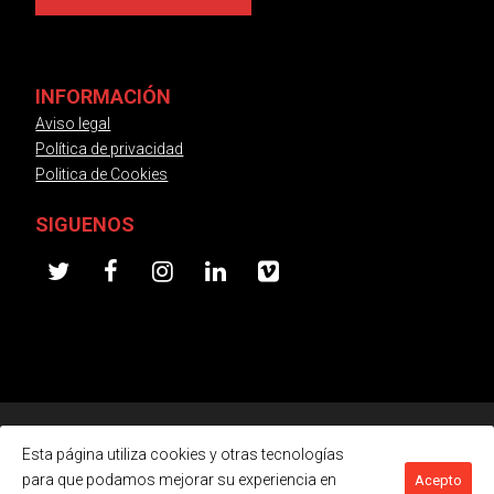
INFORMACIÓN
Aviso legal
Política de privacidad
Politica de Cookies
SIGUENOS
twitter
facebook
instagram
linkedin
vimeo
Producto del Año
© Todos los derechos reservados · Creada por
Esta página utiliza cookies y otras tecnologías
para que podamos mejorar su experiencia en
Acepto