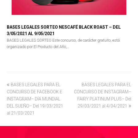
BASES LEGALES SORTEO NESCAFÉ BLACK ROAST – DEL
3/05/2021 AL 9/05/2021
BASES LEGALES SORTEO Este concurso, de carácter gratuito, está
organizado por El Producto del Año,…
previous
BASES LEGALES PARA EL
BASES LEGALES PARA EL
next
CONCURSO DE FACEBOOK E
post:
CONCURSO DE INSTAGRAM–
post:
INSTAGRAM– DÍA MUNDIAL
FAIRY PLATINUM PLUS– Del
DEL SUEÑO– Del 19/03/2021
29/03/2021 al 4/04/2021
al 21/03/2021