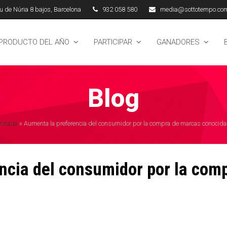
 de Núria 8 bajos, Barcelona
932 058 580
media@sottotempo.co
 PRODUCTO DEL AÑO
PARTICIPAR
GANADORES
Blog
ortada
»
Aumenta la preferencia del consumidor por la compra de marcas conocid
ncia del consumidor por la com