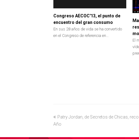
Congreso AECOC'13, el punto de
Mad
encuentro del gran consumo
re
En sus 28 años de vida se ha convertido
mo
en el Congreso de referencia en…
El 
víd
pre
previous
Patry Jordan, de Secretos de Chicas, re
Año
post: