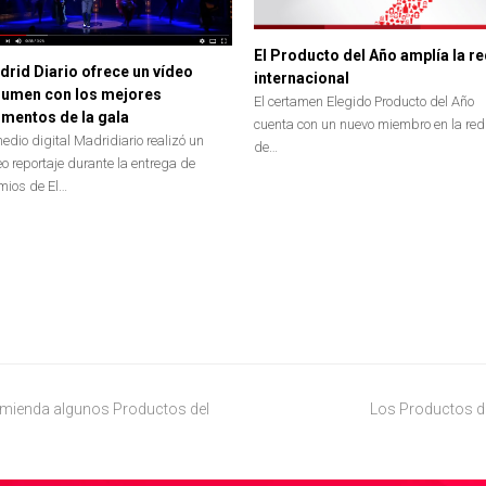
El Producto del Año amplía la r
rid Diario ofrece un vídeo
internacional
sumen con los mejores
El certamen Elegido Producto del Año
mentos de la gala
cuenta con un nuevo miembro en la red
medio digital Madridiario realizó un
de…
eo reportaje durante la entrega de
mios de El…
comienda algunos Productos del
Los Productos de
next
post: