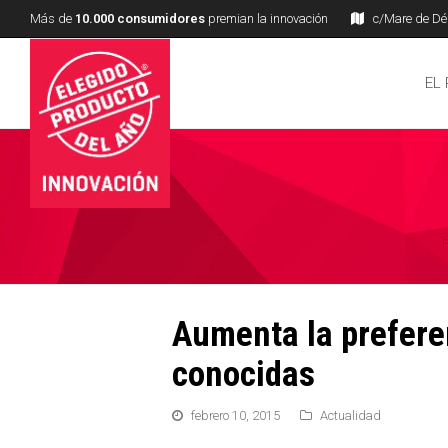
Más de
10.000 consumidores
premian la innovación
c/Mare de Déu
EL
P
Aumenta la prefere
conocidas
febrero 10, 2015
Actualidad