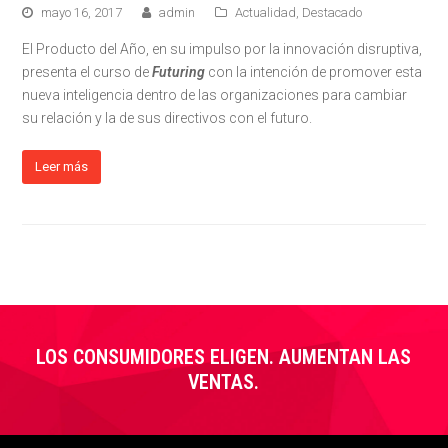
mayo 16, 2017
admin
Actualidad
,
Destacado
El Producto del Año, en su impulso por la innovación disruptiva,
presenta el curso de
Futuring
con la intención de promover esta
nueva inteligencia dentro de las organizaciones para cambiar
su relación y la de sus directivos con el futuro.
Leer más
LOS CONSUMIDORES ELIGEN. AUMENTAN LAS
VENTAS.