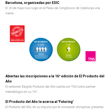
Barcelona, organizadas por ESIC
El 20 de mayo tuvo lugar en el Palau de Congressos de Catalunya una
nueva…
Abiertas las inscripciones a la 16ª edición de El Producto del
Año
El certamen Elegido Producto del Año cuenta con TNS como partner
metodológico en su 16ª…
El Producto del Año te acerca al 'Futuring'
El Producto del Año, en su impulso por la innovación disruptiva, presenta