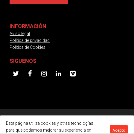
INFORMACIÓN
Aviso legal
Política de privacidad
Politica de Cookies
SIGUENOS
twitter
facebook
instagram
linkedin
vimeo
Producto del Año
© Todos los derechos reservados · Creada por
Esta página utiliza cookies y otras tecnologías
para que podamos mejorar su experiencia en
Acepto