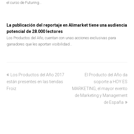
el curso de Futuring…
La publicación del reportaje en Alimarket tiene una audiencia
potencial de 28.000 lectores
Los Productos del Año, cuentan con unas acciones exclusivas para
ganadores que les aportan visibilidad…
previous
Los Productos del Año 2017
El Producto del Año da
next
están presentes en las tiendas
post:
post:
soporte a HOY ES
Froiz
MARKETING, el mayor evento
de Marketing y Management
de España
LOS CONSUMIDORES ELIGEN. AUMENTAN LAS