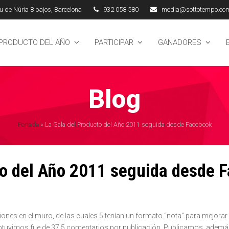
 de Núria 8 bajos, Barcelona
932 058 580
media@sottotempo.co
 PRODUCTO DEL AÑO
PARTICIPAR
GANADORES
Blog
Portada
»
La Gala del Producto del Año 2011 seguida desde Facebook
to del Año 2011 seguida desde 
ciones en el muro, de las cuales 5 tenían un formato “nota” para mejorar 
vimos fue de 37,5 comentarios por publicación. Publicamos, además, 