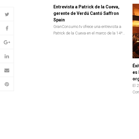
Entrevista a Patrick de la Cueva,
gerente de Verdú Cantó Saffron
Spain
GranConsumo.tv ofrece una entrevista a
Patrick de la Cueva en el marco de la 14ª…
Éxi
es 
or
El 
Con