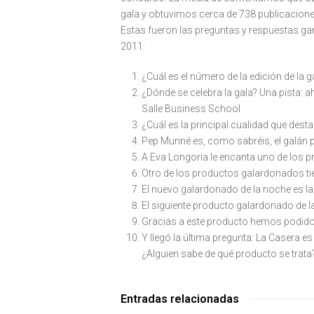
gala y obtuvimos cerca de 738 publicacione
Estas fueron las preguntas y respuestas ga
2011:
¿Cuál es el número de la edición de la g
¿Dónde se celebra la gala? Una pista: a
Salle Business School
¿Cuál es la principal cualidad que dest
Pep Munné es, como sabréis, el galán p
A Eva Longoria le encanta uno de los 
Otro de los productos galardonados ti
El nuevo galardonado de la noche es l
El siguiente producto galardonado de 
Gracias a este producto hemos podido 
Y llegó la última pregunta: La Casera 
¿Alguien sabe de qué producto se trat
Entradas relacionadas