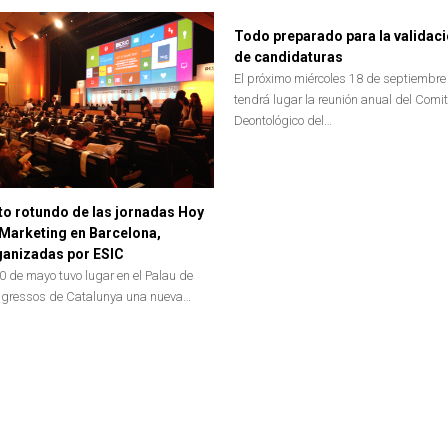
Todo preparado para la validac
de candidaturas
El próximo miércoles 18 de septiembre
tendrá lugar la reunión anual del Comi
Deontológico del…
to rotundo de las jornadas Hoy
Marketing en Barcelona,
ganizadas por ESIC
20 de mayo tuvo lugar en el Palau de
gressos de Catalunya una nueva…