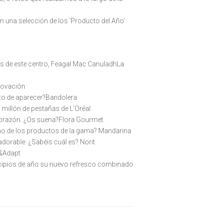
 una selección de los ‘Producto del Año’
ios de este centro, Feagal Mac CanuladhLa
nnovación
unto de aparecer?Bandolera
millón de pestañas de L’Oréal
 corazón. ¿Os suena?Flora Gourmet
uno de los productos de la gama? Mandarina
dorable. ¿Sabéis cuál es? Norit
y&Adapt
incipios de año su nuevo refresco combinado