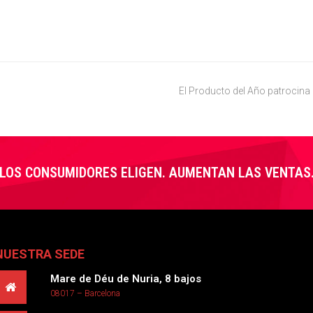
El Producto del Año patrocina
next
post:
LOS CONSUMIDORES ELIGEN. AUMENTAN LAS VENTAS
NUESTRA SEDE
Mare de Déu de Nuria, 8 bajos
08017 – Barcelona