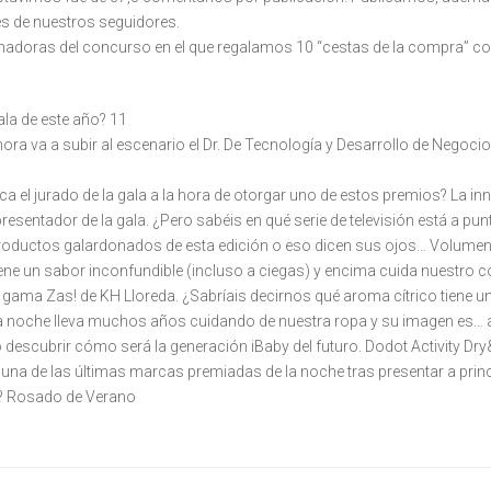
s de nuestros seguidores.
nadoras del concurso en el que regalamos 10 “cestas de la compra” con
ala de este año? 11
hora va a subir al escenario el Dr. De Tecnología y Desarrollo de Negoc
aca el jurado de la gala a la hora de otorgar uno de estos premios? La i
resentador de la gala. ¿Pero sabéis en qué serie de televisión está a p
productos galardonados de esta edición o eso dicen sus ojos… Volumen 
ene un sabor inconfundible (incluso a ciegas) y encima cuida nuestro
a gama Zas! de KH Lloreda. ¿Sabríais decirnos qué aroma cítrico tiene 
la noche lleva muchos años cuidando de nuestra ropa y su imagen es… a
descubrir cómo será la generación iBaby del futuro. Dodot Activity Dr
es una de las últimas marcas premiadas de la noche tras presentar a pr
a? Rosado de Verano