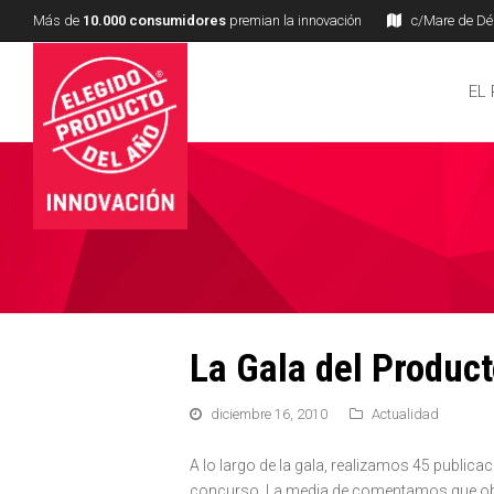
Más de
10.000 consumidores
premian la innovación
c/Mare de Déu
EL
La Gala del Produc
diciembre 16, 2010
Actualidad
A lo largo de la gala, realizamos 45 publica
concurso. La media de comentamos que obtu