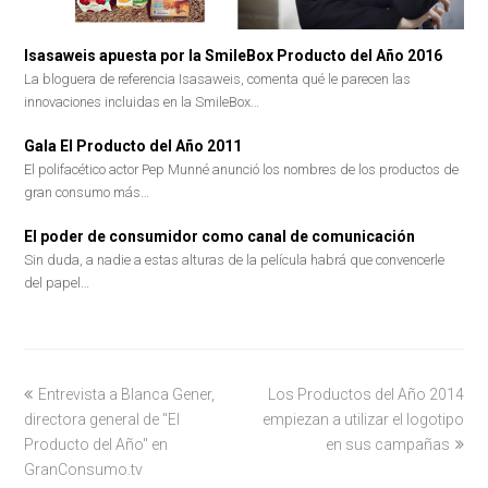
Isasaweis apuesta por la SmileBox Producto del Año 2016
La bloguera de referencia Isasaweis, comenta qué le parecen las
innovaciones incluidas en la SmileBox…
Gala El Producto del Año 2011
El polifacético actor Pep Munné anunció los nombres de los productos de
gran consumo más…
El poder de consumidor como canal de comunicación
Sin duda, a nadie a estas alturas de la película habrá que convencerle
del papel…
previous
Entrevista a Blanca Gener,
Los Productos del Año 2014
next
directora general de "El
post:
empiezan a utilizar el logotipo
post:
Producto del Año" en
en sus campañas
GranConsumo.tv