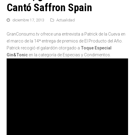
Cantó Saffron Spain
diciembre 17, 2013
Actualidad
GranConsumo.tv ofrece una entrevista a Patrick de la Cueva en
el marco de la 14ª entrega de premios de El Producto del Año.
Patrick recogió el galardón otorgado a
Toque Especial
Gin&Tonic
en la categoría de Especias y Condimentos.