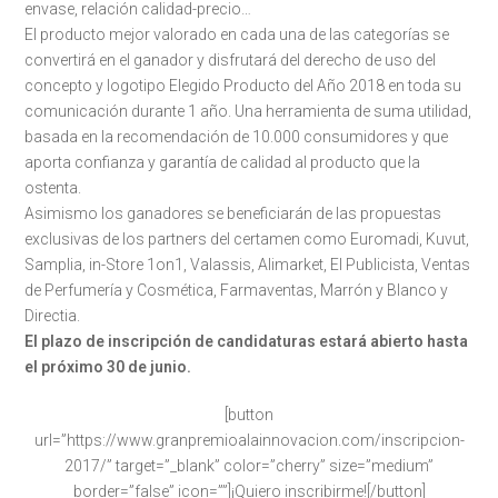
envase, relación calidad-precio…
El producto mejor valorado en cada una de las categorías se
convertirá en el ganador y disfrutará del derecho de uso del
concepto y logotipo Elegido Producto del Año 2018 en toda su
comunicación durante 1 año. Una herramienta de suma utilidad,
basada en la recomendación de 10.000 consumidores y que
aporta confianza y garantía de calidad al producto que la
ostenta.
Asimismo los ganadores se beneficiarán de las propuestas
exclusivas de los partners del certamen como Euromadi, Kuvut,
Samplia, in-Store 1on1, Valassis, Alimarket, El Publicista, Ventas
de Perfumería y Cosmética, Farmaventas, Marrón y Blanco y
Directia.
El plazo de inscripción de candidaturas estará abierto hasta
el próximo 30 de junio.
[button
url=”https://www.granpremioalainnovacion.com/inscripcion-
2017/” target=”_blank” color=”cherry” size=”medium”
border=”false” icon=””]¡Quiero inscribirme![/button]