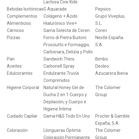
Lactosa Cow Kids
Bebidas Isotónicas
G Aquarade
Pepsico
Complementos
Colágeno + Ácido
Grupo Viveplus,
Alimenticios
Hialurónico Vive+
S.L.
Cárnicos
Gama Selecta de Coren
Coren
Pizzas
Forno di Pietra Buitoni:
Nestlé España.
Prosciutto e Formaggio,
S.A.
Carbonara, Delizia y Pollo
Pan
Sandwich Thins
Bimbo
Aceites
Carbonell Spray
Deoleo
Edulcorantes
Endulzante Truvía
Azucarera Iberia
Comprimidos
Higiene Corporal
Natural Honey Gel de
The Colomer
Ducha 2 en 1 Cuerpo y
Group
Depilación, y Cuerpo e
Higiene Íntima
Cuidado Capilar
Gama H&S Todo En Uno
Procter & Gamble
España, S.A.
Coloración
Llongueras Óptima
The Colomer
Coloración Permanente
Group