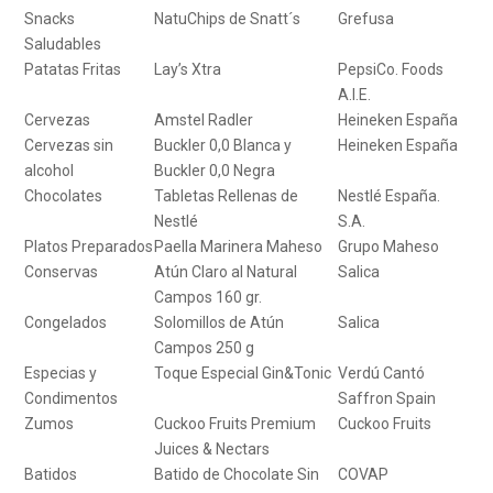
Snacks
NatuChips de Snatt´s
Grefusa
Saludables
Patatas Fritas
Lay’s Xtra
PepsiCo. Foods
A.I.E.
Cervezas
Amstel Radler
Heineken España
Cervezas sin
Buckler 0,0 Blanca y
Heineken España
alcohol
Buckler 0,0 Negra
Chocolates
Tabletas Rellenas de
Nestlé España.
Nestlé
S.A.
Platos Preparados
Paella Marinera Maheso
Grupo Maheso
Conservas
Atún Claro al Natural
Salica
Campos 160 gr.
Congelados
Solomillos de Atún
Salica
Campos 250 g
Especias y
Toque Especial Gin&Tonic
Verdú Cantó
Condimentos
Saffron Spain
Zumos
Cuckoo Fruits Premium
Cuckoo Fruits
Juices & Nectars
Batidos
Batido de Chocolate Sin
COVAP