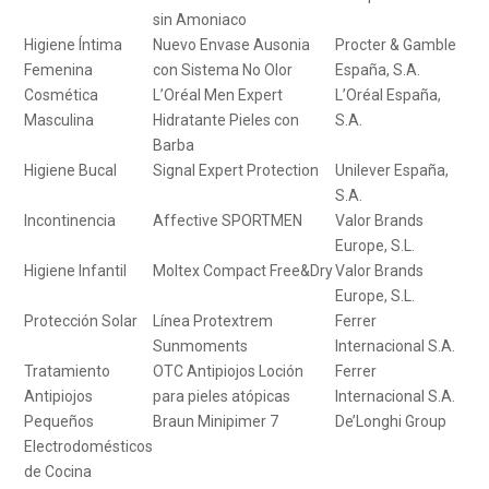
sin Amoniaco
Higiene Íntima
Nuevo Envase Ausonia
Procter & Gamble
Femenina
con Sistema No Olor
España, S.A.
Cosmética
L’Oréal Men Expert
L’Oréal España,
Masculina
Hidratante Pieles con
S.A.
Barba
Higiene Bucal
Signal Expert Protection
Unilever España,
S.A.
Incontinencia
Affective SPORTMEN
Valor Brands
Europe, S.L.
Higiene Infantil
Moltex Compact Free&Dry
Valor Brands
Europe, S.L.
Protección Solar
Línea Protextrem
Ferrer
Sunmoments
Internacional S.A.
Tratamiento
OTC Antipiojos Loción
Ferrer
Antipiojos
para pieles atópicas
Internacional S.A.
Pequeños
Braun Minipimer 7
De’Longhi Group
Electrodomésticos
de Cocina