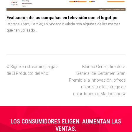
Evaluación de las campañas en televisión con el logotipo
Pantene, Evax, Garnier, Lo Mónaco o Vileda son algunas de las marcas
que han utilizado…
previous
Sigue en streaming la gala
Blanca Gener, Directora
next
de El Producto del Año
post:
General del Certamen Gran
post:
Premio a la Innovación, ofrece
un previo a la entrega de
galardones en Madridiario
LOS CONSUMIDORES ELIGEN. AUMENTAN LAS
VENTAS.