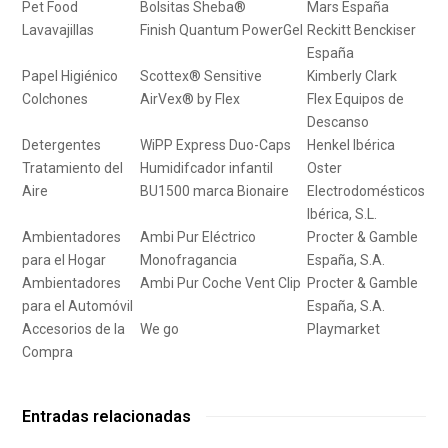
Pet Food
Bolsitas Sheba®
Mars España
Lavavajillas
Finish Quantum PowerGel
Reckitt Benckiser
España
Papel Higiénico
Scottex® Sensitive
Kimberly Clark
Colchones
AirVex® by Flex
Flex Equipos de
Descanso
Detergentes
WiPP Express Duo-Caps
Henkel Ibérica
Tratamiento del
Humidifcador infantil
Oster
Aire
BU1500 marca Bionaire
Electrodomésticos
Ibérica, S.L.
Ambientadores
Ambi Pur Eléctrico
Procter & Gamble
para el Hogar
Monofragancia
España, S.A.
Ambientadores
Ambi Pur Coche Vent Clip
Procter & Gamble
para el Automóvil
España, S.A.
Accesorios de la
We go
Playmarket
Compra
Entradas relacionadas